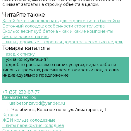
снижает затраты на стройку объекта в целом.
Читайте также
Какой бетон использовать для строительства бассейна
Бетонный колодец: особенности строительства
Сколько весит куб бетона - как и какие компоненты
бетона влияют на вес
Плиты дорожные – хорошая дорога за несколько недель
Товары каталога
Назад к списку
Нужна консультация?
Подробно расскажем о наших услугах, видах работ и
типовых проектах, рассчитаем стоимость и подготовим
индивидуальное предложение!
Задать вопрос
+7 (351) 238-87-77
Заказать звонок
uralbetonzavod@yandex.ru
г. Челябинск, Красное поле, ул. Авиаторов, д. 1
Каталог
ЖБИ кольца колодезные
Плиты перекрытия колодцев
Септики для частного дома