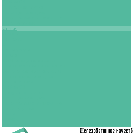
Стойки СВ
Тротуарная плитка
Люки для колодцев
Люки полимерно-песчаные
Люки чугунные
Статьи
Отзывы
Контакты
...
Наши услуги
Каталог
ЖБИ кольца колодезные
Плиты перекрытия колодцев
Септики для частного дома
Плиты днища колодцев
Кольца с дном
Стойки СВ
Тротуарная плитка
Люки для колодцев
Люки полимерно-песчаные
Люки чугунные
Статьи
Отзывы
Контакты