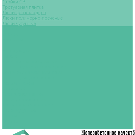
Стойки СВ
Тротуарная плитка
Люки для колодцев
Люки полимерно-песчаные
Люки чугунные
Статьи
Отзывы
Контакты
...
Наши услуги
Каталог
ЖБИ кольца колодезные
Плиты перекрытия колодцев
Септики для частного дома
Плиты днища колодцев
Кольца с дном
Стойки СВ
Тротуарная плитка
Люки для колодцев
Люки полимерно-песчаные
Люки чугунные
Статьи
Отзывы
Контакты